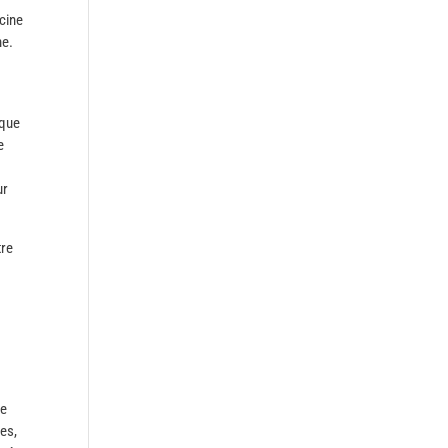
scine
ne.
 que
e
ur
tre
de
es,