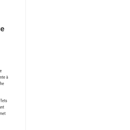
re
le
nte à
che
ffets
ant
rmet