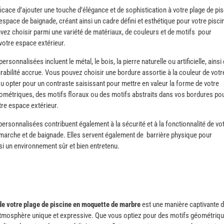
cace d’ajouter une touche d’élégance et de sophistication à votre plage de pi
espace de baignade, créant ainsi un cadre défini et esthétique pour votre pisci
ez choisir parmi une variété de matériaux, de couleurs et de motifs pour
 votre espace extérieur.
onnalisées incluent le métal, le bois, la pierre naturelle ou artificielle, ainsi
durabilité accrue. Vous pouvez choisir une bordure assortie à la couleur de votr
pter pour un contraste saisissant pour mettre en valeur la forme de votre
ométriques, des motifs floraux ou des motifs abstraits dans vos bordures po
tre espace extérieur.
 personnalisées contribuent également à la sécurité et à la fonctionnalité de vo
e marche et de baignade. Elles servent également de barrière physique pour
si un environnement sûr et bien entretenu.
de votre plage de piscine en moquette de marbre
est une manière captivante 
 atmosphère unique et expressive. Que vous optiez pour des motifs géométriqu