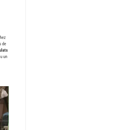
Chez
s de
ulats
ou un