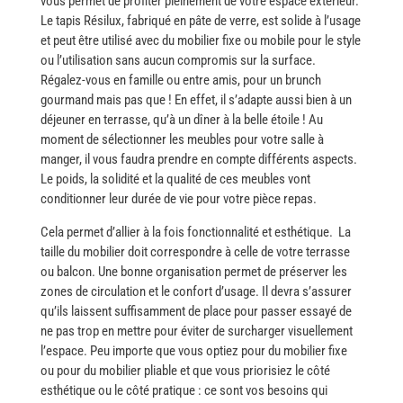
vous permet de profiter pleinement de votre espace extérieur.
Le​‍​‌‍​‍‌ tapis Résilux, fabriqué en pâte de verre, est solide à l’usage
et peut être utilisé avec du mobilier fixe ou mobile pour le style
ou l’utilisation sans aucun compromis sur la surface.
Régalez-vous​‍​‌‍​‍‌ en famille ou entre amis, pour un brunch
gourmand mais pas que ! En effet, il s’adapte aussi bien à un
déjeuner en terrasse, qu’à un dîner à la belle étoile ​‍​‌‍​‍‌! Au​‍​‌‍​‍‌
moment de sélectionner les meubles pour votre salle à
manger, il vous faudra prendre en compte différents aspects.
Le poids, la solidité et la qualité de ces meubles vont
conditionner leur durée de vie pour votre pièce ​‍​‌‍​‍‌repas.
Cela permet d’allier à la fois fonctionnalité et esthétique.
La
taille du mobilier doit correspondre à celle de votre terrasse
ou balcon. Une bonne organisation permet de préserver les
zones de circulation et le confort d’usage. Il​‍​‌‍​‍‌ devra s’assurer
qu’ils laissent suffisamment de place pour passer essayé de
ne pas trop en mettre pour éviter de surcharger visuellement
l’espace. Peu importe que vous optiez pour du mobilier fixe
ou pour du mobilier pliable et que vous priorisiez le côté
esthétique ou le côté pratique : ce sont vos besoins qui